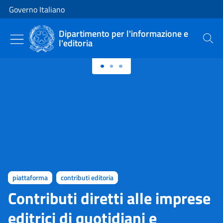
Vai al contenuto
Vai alla navigazione del sito
Governo Italiano
Dipartimento per l'informazione e
l'editoria
Cerca
Primo piano
piattaforma
contributi editoria
Contributi diretti alle imprese
editrici di quotidiani e