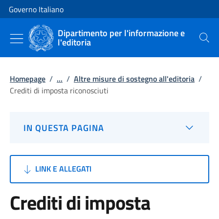
Vai al contenuto
Vai alla navigazione del sito
Governo Italiano
Dipartimento per l'informazione e
l'editoria
Cerca
Homepage
/
...
/
Altre misure di sostegno all'editoria
/
Crediti di imposta riconosciuti
IN QUESTA PAGINA
LINK E ALLEGATI
Crediti di imposta