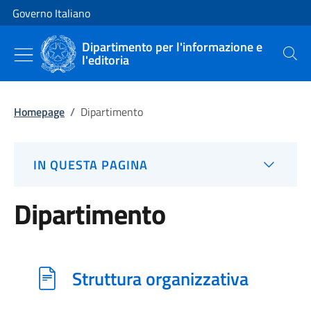
Vai al contenuto
Vai alla navigazione del sito
Governo Italiano
Dipartimento per l'informazione e
l'editoria
Cerca
Homepage
/
Dipartimento
IN QUESTA PAGINA
Dipartimento
Struttura organizzativa