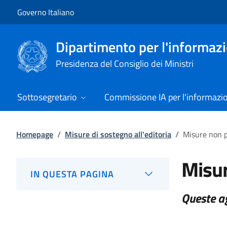
Vai al contenuto
Vai alla navigazione del sito
Governo Italiano
Dipartimento per l'informazio
Presidenza del Consiglio dei Ministri
Sottosegretario
Commissione IA per l'informazi
Homepage
/
Misure di sostegno all'editoria
/
Misure non p
Misur
IN QUESTA PAGINA
Queste ag