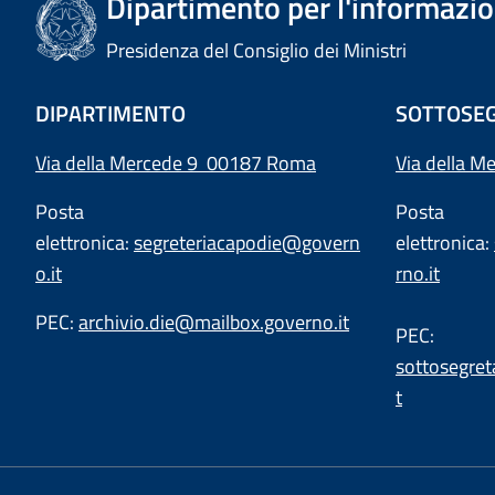
Dipartimento per l'informazion
Presidenza del Consiglio dei Ministri
DIPARTIMENTO
SOTTOSEG
Via della Mercede 9 00187 Roma
Via della M
Posta
Posta
elettronica:
segreteriacapodie@govern
elettronica:
o.it
rno.it
PEC:
archivio.die@mailbox.governo.it
PEC:
sottosegret
t