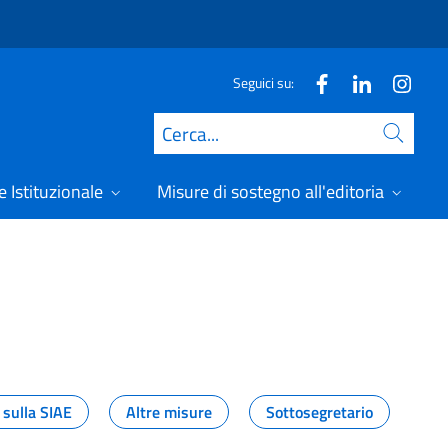
Seguici su:
Cerca
 Istituzionale
Misure di sostegno all'editoria
A
 sulla SIAE
Altre misure
Sottosegretario