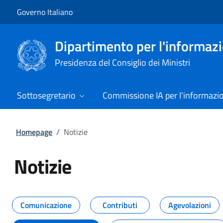
Vai al contenuto
Vai alla navigazione del sito
Governo Italiano
Dipartimento per l'informazio
Presidenza del Consiglio dei Ministri
Sottosegretario
Commissione IA per l'informazi
Homepage
/
Notizie
Notizie
Tutti i contenuti della pagina Not
Comunicazione
Contributi
Agevolazioni