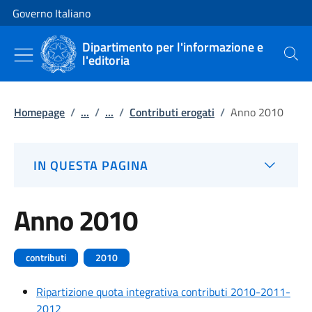
Vai al contenuto
Vai alla navigazione del sito
Governo Italiano
Dipartimento per l'informazione e
l'editoria
Cerca
Homepage
/
...
/
...
/
Contributi erogati
/
Anno 2010
IN QUESTA PAGINA
Anno 2010
contributi
2010
Ripartizione quota integrativa contributi 2010-2011-
2012