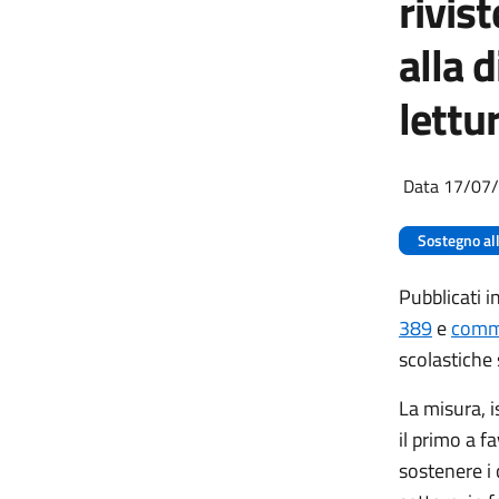
rivist
alla 
lettu
Data 17/07
Sostegno al
Pubblicati i
389
e
comm
scolastiche s
La misura, i
il primo a f
sostenere i 