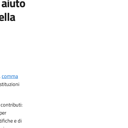
n aiuto
ella
,
comma
stituzioni
contributi:
 per
ifiche e di