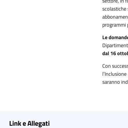
settore, in 
scolastiche 
abbonamenti 
programmi pe
Le domand
Dipartimento
dal 16 otto
Con success
l’Inclusione
saranno indi
Link e Allegati