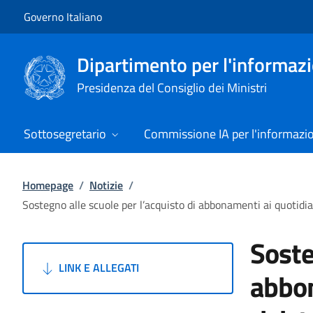
Vai al contenuto
Vai alla navigazione del sito
Governo Italiano
Dipartimento per l'informazio
Presidenza del Consiglio dei Ministri
Sottosegretario
Commissione IA per l'informazi
Homepage
/
Notizie
/
Sostegno alle scuole per l’acquisto di abbonamenti ai quotidiani
Soste
LINK E ALLEGATI
abbon