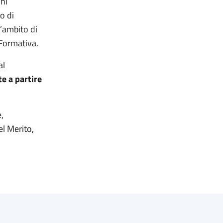
oni
o di
l’ambito di
 Formativa.
al
e a partire
,
el Merito,