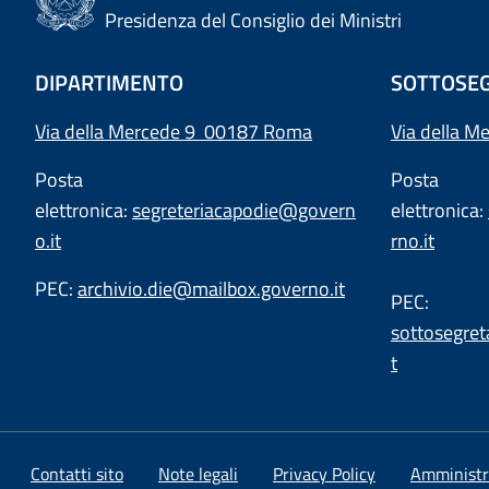
Presidenza del Consiglio dei Ministri
DIPARTIMENTO
SOTTOSEG
Via della Mercede 9 00187 Roma
Via della M
Posta
Posta
elettronica:
segreteriacapodie@govern
elettronica:
o.it
rno.it
PEC:
archivio.die@mailbox.governo.it
PEC:
sottosegret
t
Contatti sito
Note legali
Privacy Policy
Amministr