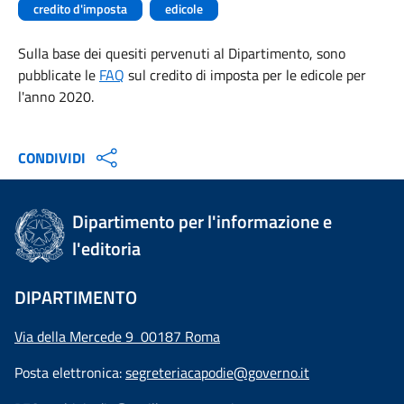
credito d'imposta
edicole
Sulla base dei quesiti pervenuti al Dipartimento, sono
pubblicate le
FAQ
sul credito di imposta per le edicole per
l'anno 2020.
CONDIVIDI
Dipartimento per l'informazione e
l'editoria
DIPARTIMENTO
Via della Mercede 9 00187 Roma
Posta elettronica:
segreteriacapodie@governo.it