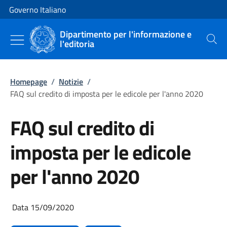
Vai al contenuto
Vai alla navigazione del sito
Governo Italiano
Dipartimento per l'informazione e
l'editoria
Cerca
Homepage
/
Notizie
/
FAQ sul credito di imposta per le edicole per l'anno 2020
FAQ sul credito di
imposta per le edicole
per l'anno 2020
Data 15/09/2020