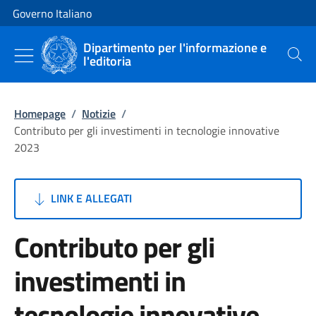
Vai al contenuto
Vai alla navigazione del sito
Governo Italiano
Dipartimento per l'informazione e
l'editoria
Cerca
Homepage
/
Notizie
/
Contributo per gli investimenti in tecnologie innovative
2023
LINK E ALLEGATI
Contributo per gli
investimenti in
tecnologie innovative