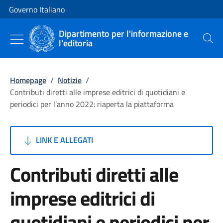
Vai al contenuto
Vai alla navigazione del sito
Governo Italiano
Dipartimento per l'informazione e
l'editoria
Cerca
Homepage
/
Notizie
/
Contributi diretti alle imprese editrici di quotidiani e
periodici per l’anno 2022: riaperta la piattaforma
LINK E ALLEGATI
Contributi diretti alle
imprese editrici di
quotidiani e periodici per