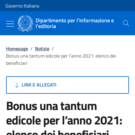
Vai al contenuto
Vai alla navigazione del sito
Governo Italiano
Dipartimento per l'informazione e
l'editoria
Cerca
Homepage
/
Notizie
/
Bonus una tantum edicole per l’anno 2021: elenco dei
beneficiari
LINK E ALLEGATI
Bonus una tantum
edicole per l’anno 2021:
elenco dei beneficiari