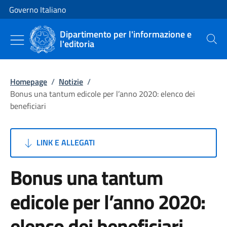
Vai al contenuto
Vai alla navigazione del sito
Governo Italiano
Dipartimento per l'informazione e
l'editoria
Cerca
Homepage
/
Notizie
/
Bonus una tantum edicole per l’anno 2020: elenco dei
beneficiari
LINK E ALLEGATI
Bonus una tantum
edicole per l’anno 2020:
elenco dei beneficiari