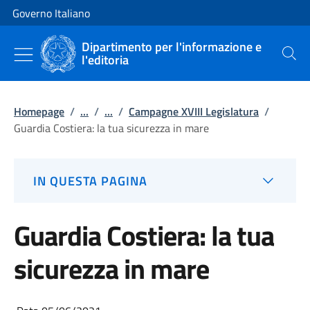
Vai al contenuto
Vai alla navigazione del sito
Governo Italiano
Dipartimento per l'informazione e
l'editoria
Cerca
Homepage
/
...
/
...
/
Campagne XVIII Legislatura
/
Guardia Costiera: la tua sicurezza in mare
IN QUESTA PAGINA
Guardia Costiera: la tua
sicurezza in mare