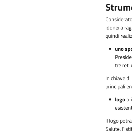
Strume
Considerato 
idonei a rag
quindi realiz
uno spo
Preside
tre reti
In chiave di
principali e
logo
ori
esistent
Il logo potr
Salute, l’Is