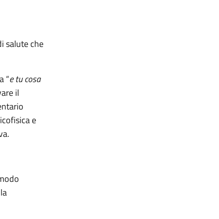
di salute che
a “
e tu cosa
are il
entario
icofisica e
va.
n modo
la