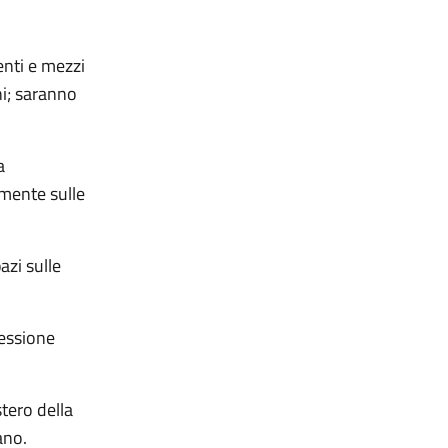
menti e mezzi
ni; saranno
a
amente sulle
azi sulle
nessione
stero della
ano.