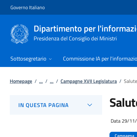
Vai al contenuto
Vai alla navigazione del sito
Governo Italiano
Dipartimento per l'informazio
Presidenza del Consiglio dei Ministri
Sottosegretario
Commissione IA per l'informazi
Homepage
/
...
/
...
/
Campagne XVII Legislatura
/
Salute
Salut
IN QUESTA PAGINA
Data 29/11
Campagna