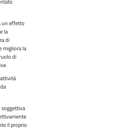
sentato
a un effetto
e la
za di
e migliora la
ruolo di
ive.
attività
 da
 soggettiva
ffettivamente
te il proprio