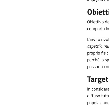
Obiett
Obiettivo de
comporta lo 
L’invito riv
aspetti?.. mu
proprio fis
perché lo sp
possono con
Target
In considera
diffuso tutt
popolazione