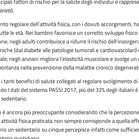
cipali fattori di rischio per la salute degli individui è rappre
arietà
.
to regolare dell’attività fisica, con i dovuti accorgimenti, h
utte le età. Nei bambini favorisce un corretto sviluppo fisico 
one; negli adulti contribuisce a ridurre il rischio dell’insorgen
niche (dal diabete alle patologie tumorali e cardiovascolari) 
le; negli anziani migliora l’elasticità muscolare e svolge un 
portanza nella prevenzione della malattie cronico degenerat
 tanti benefici di salute collegati al regolare svolgimento di 
ndo I dati del sistema PASSI 2017, più del 32% degli italiani è
 sedentario.
 è ancora più preoccupante considerando che la percezione
di attività fisica praticata non sempre corrisponde a quella e
no un sedentario su cinque percepisce infatti come sufficien
torio quotidiano.