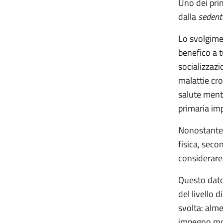
Uno dei prin
dalla
sedent
Lo svolgimen
benefico a t
socializzazi
malattie cro
salute menta
primaria im
Nonostante i
fisica, seco
considerare
Questo dato
del livello 
svolta: alme
impegno mo