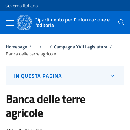
Vai al contenuto
Vai alla navigazione del sito
Governo Italiano
Dipartimento per l'informazione e
l'editoria
Cerca
Homepage
/
...
/
...
/
Campagne XVII Legislatura
/
Banca delle terre agricole
IN QUESTA PAGINA
Banca delle terre
agricole