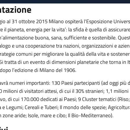
ntazione
io al 31 ottobre 2015 Milano ospiterà l'Esposizione Universa
 il pianeta, energia per la vita’: la sfida è quella di assicurar
’alimentazione buona, sana, sufficiente e sostenibile. Quest
alogo e una cooperazione tra nazioni, organizzazioni e azie
trategie comuni per migliorare la qualità della vita e sostene
Si tratta di un evento di dimensioni planetarie che torna in It
 dopo l’edizione di Milano del 1906.
vrà numeri importanti: 130 Paesi partecipanti (ad oggi più 
 milioni di visitatori attesi, di cui il 30% stranieri; 1,1 milioni
ivo, di cui 170.000 dedicati ai Paesi; 9 Cluster tematici (Riso
a e Legumi; Cereali e Tuberi; Il mondo delle spezie; Agricoltur
n zone aride; Isole, mare e cibo; Il Bio-Mediterraneo).