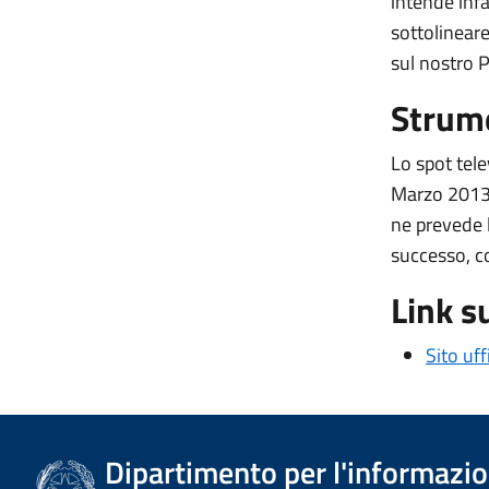
intende infa
sottolineare
sul nostro P
Strume
Lo spot tele
Marzo 2013. 
ne prevede l
successo, c
Link s
Sito uf
Dipartimento per l'informazion