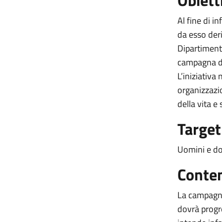
Obiett
Al fine di i
da esso deri
Dipartiment
campagna di
L’iniziativa
organizzazio
della vita e
Target
Uomini e don
Conte
La campagna
dovrà progre