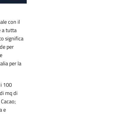
le con il
e a tutta
o significa
nde per
re
alia per la
di 100
 di mq di
; Cacao;
a e