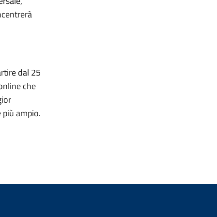
ersale,
ncentrerà
rtire dal 25
online che
gior
e più ampio.