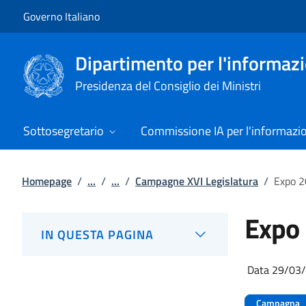
Vai al contenuto
Vai alla navigazione del sito
Governo Italiano
Dipartimento per l'informazio
Presidenza del Consiglio dei Ministri
Sottosegretario
Commissione IA per l'informazi
Homepage
/
...
/
...
/
Campagne XVI Legislatura
/
Expo 
Expo
IN QUESTA PAGINA
Data 29/03
Campagna