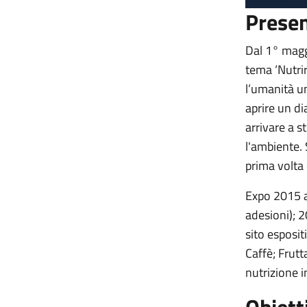
Prese
Dal 1° magg
tema ‘Nutrire
l’umanità un
aprire un di
arrivare a s
l'ambiente. 
prima volta
Expo 2015 a
adesioni); 20
sito esposit
Caffè; Frutt
nutrizione i