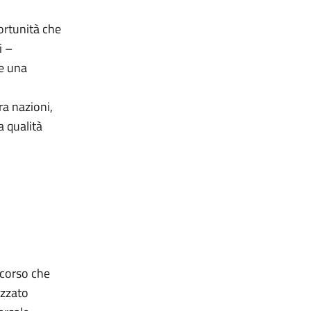
portunità che
i –
ne una
ra nazioni,
a qualità
rcorso che
izzato