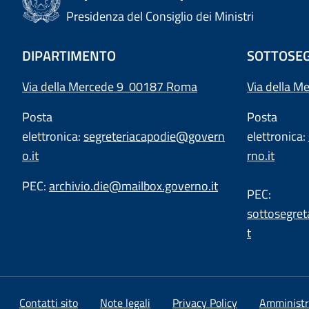
Presidenza del Consiglio dei Ministri
DIPARTIMENTO
SOTTOSEG
Via della Mercede 9 00187 Roma
Via della M
Posta
Posta
elettronica:
segreteriacapodie@govern
elettronica:
o.it
rno.it
PEC:
archivio.die@mailbox.governo.it
PEC:
sottosegret
t
Contatti sito
Note legali
Privacy Policy
Amministr