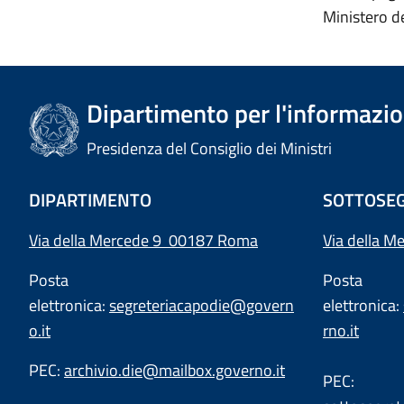
Ministero de
Dipartimento per l'informazion
Presidenza del Consiglio dei Ministri
DIPARTIMENTO
SOTTOSEG
Via della Mercede 9 00187 Roma
Via della M
Posta
Posta
elettronica:
segreteriacapodie@govern
elettronica:
o.it
rno.it
PEC:
archivio.die@mailbox.governo.it
PEC: