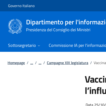
Vai al contenuto
Vai alla navigazione del sito
Governo Italiano
Dipartimento per l'informazio
Presidenza del Consiglio dei Ministri
Sottosegretario
Commissione IA per l'informazi
Homepage
/
...
/
...
/
Campagne XIX legislatura
/
Vaccina
Vacci
l’inf
Data 25/10