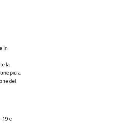
e in
te la
orie più a
ione del
 -19 e