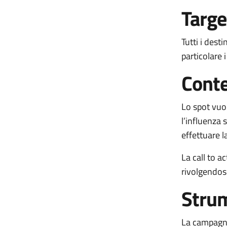
Targe
Tutti i dest
particolare 
Conte
Lo spot vuol
l’influenza 
effettuare 
La call to a
rivolgendosi
Strum
La campagna 