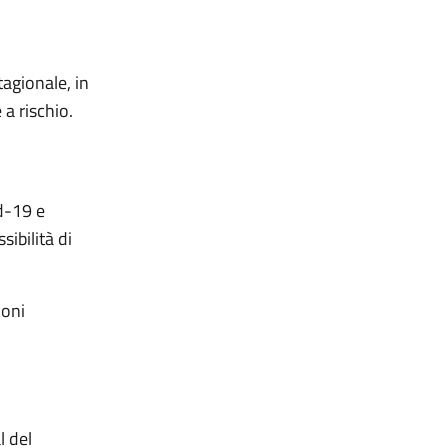
tagionale, in
 a rischio.
id-19 e
sibilità di
ioni
l del