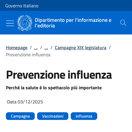
Vai al contenuto
Vai alla navigazione del sito
Governo Italiano
Dipartimento per l'informazione e
l'editoria
Cerca
Homepage
/
...
/
...
/
Campagne XIX legislatura
/
Prevenzione influenza
Prevenzione influenza
Perché la salute è lo spettacolo più importante
Data 03/12/2025
Campagna
Vaccinazioni
influenza