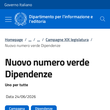
Vai al contenuto
Vai alla navigazione del sito
Governo Italiano
Dipartimento per l'informazione e
l'editoria
Cerca
Homepage
/
...
/
...
/
Campagne XIX legislatura
/
Nuovo numero verde Dipendenze
Nuovo numero verde
Dipendenze
Uno per tutte
Data 24/06/2026
Campagna
Dipendenze