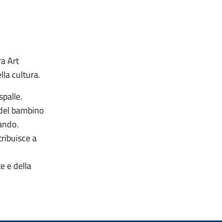
a Art
lla cultura.
spalle.
 del bambino
vando.
ribuisce a
e e della