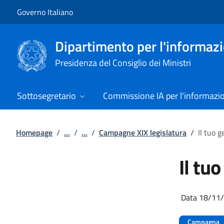
Vai al contenuto
Vai alla navigazione del sito
Governo Italiano
Dipartimento per l'informazio
Presidenza del Consiglio dei Ministri
Sottosegretario
Commissione IA per l'informazi
Homepage
/
...
/
...
/
Campagne XIX legislatura
/
Il tuo 
Il tu
Data 18/11
Campagna