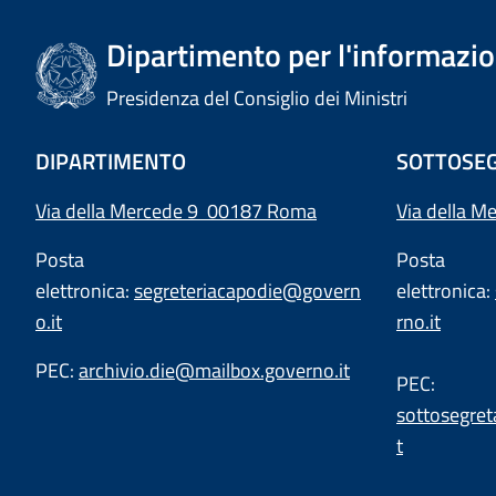
Dipartimento per l'informazion
Presidenza del Consiglio dei Ministri
DIPARTIMENTO
SOTTOSEG
Via della Mercede 9 00187 Roma
Via della M
Posta
Posta
elettronica:
segreteriacapodie@govern
elettronica:
o.it
rno.it
PEC:
archivio.die@mailbox.governo.it
PEC:
sottosegret
t