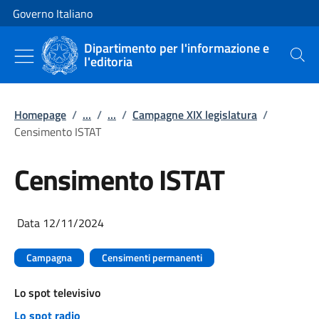
Vai al contenuto
Vai alla navigazione del sito
Governo Italiano
Dipartimento per l'informazione e
l'editoria
Cerca
Homepage
/
...
/
...
/
Campagne XIX legislatura
/
Censimento ISTAT
Censimento ISTAT
Data 12/11/2024
Campagna
Censimenti permanenti
Lo spot televisivo
Lo spot radio