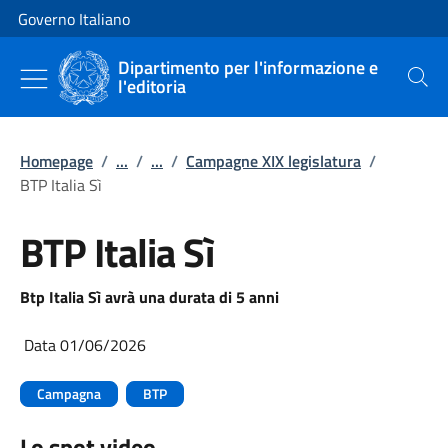
Vai al contenuto
Vai alla navigazione del sito
Governo Italiano
Dipartimento per l'informazione e
l'editoria
Cerca
Homepage
/
...
/
...
/
Campagne XIX legislatura
/
BTP Italia Sì
BTP Italia Sì
Btp Italia Sì avrà una durata di 5 anni
Data 01/06/2026
Campagna
BTP
Lo spot video