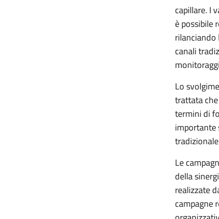
capillare. I
è possibile
rilanciando
canali tradi
monitoraggi
Lo svolgimen
trattata ch
termini di f
importante 
tradizionale
Le campagne
della sinerg
realizzate d
campagne re
organizzativ