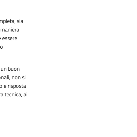
mpleta, sia
n maniera
e essere
co
a un buon
nali, non si
o e risposta
a tecnica, ai