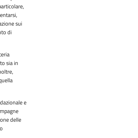
articolare,
entarsi,
azione sui
nto di
teria
o sia in
noltre,
quella
edazionale e
 campagne
ione delle
lo