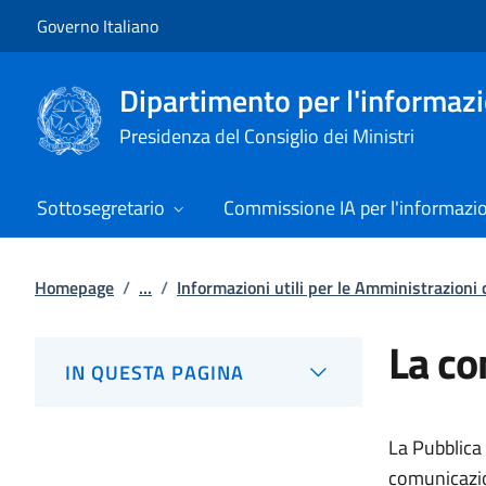
Vai al contenuto
Vai alla navigazione del sito
Governo Italiano
Dipartimento per l'informazio
Presidenza del Consiglio dei Ministri
Sottosegretario
Commissione IA per l'informazi
Homepage
/
...
/
Informazioni utili per le Amministrazioni 
La co
IN QUESTA PAGINA
La Pubblica
comunicazion