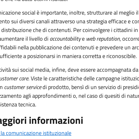
cazione social è importante, inoltre, strutturare al meglio il
to sui diversi canali attraverso una strategia efficace e co
i distribuzione che di contenuti. Per coinvolgere i cittadini i
aumentare il livello di
accountability
e
web reputation
, occorr
ffidabili nella pubblicazione dei contenuti e prevedere un ar
fficiente a posizionarsi in maniera corretta e riconoscibile.
ttività sui social media, infine, deve essere accompagnata d
ustomer care
. Viste le caratteristiche delle campagne istituzio
un
customer service
di prodotto, bensì di un servizio di presidi
zzamento agli approfondimenti o, nel caso di quesiti di natur
sistenza tecnica.
ggiori informazioni
 la comunicazione istituzionale