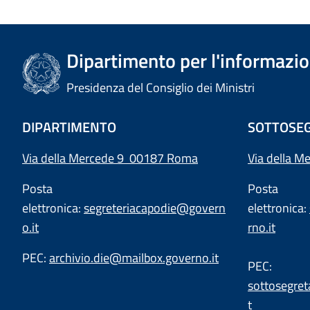
Dipartimento per l'informazion
Presidenza del Consiglio dei Ministri
DIPARTIMENTO
SOTTOSEG
Via della Mercede 9 00187 Roma
Via della M
Posta
Posta
elettronica:
segreteriacapodie@govern
elettronica:
o.it
rno.it
PEC:
archivio.die@mailbox.governo.it
PEC:
sottosegret
t