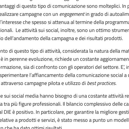
 vantaggi di questo tipo di comunicazione sono molteplici. In p
 realizzare campagne con un
engagement
in grado di autoalim
 l’interesse che spesso si attenua al termine della programm
zionali. Le attività sui social, inoltre, sono un ottimo strume
o dell’andamento della campagna e dei risultati prodotti.
to di questo tipo di attività, considerata la natura della ma
e è in perenne evoluzione, richiede un costante aggiornament
ormazione, sia di confronto con gli operatori del settore. E’, i
sperimentare l’affiancamento della comunicazione social a 
 attraverso campagne pilota e utilizzo di
best practices.
 sui social media hanno bisogno di una costante attività r
ia tra più figure professionali. Il bilancio complessivo delle
al DIE è positivo. In particolare, per garantire la migliore gest
lative a prodotti e servizi, è stato messo a punto un model
o che ha dato ottimi risultati.