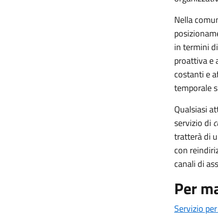
Nella comuni
posizionamen
in termini d
proattiva e 
costanti e a
temporale su
Qualsiasi a
servizio di
c
tratterà di 
con reindiri
canali di as
Per ma
Servizio per