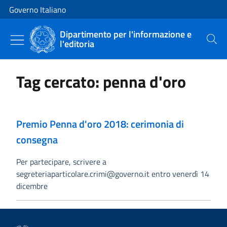
Vai al contenuto
Vai alla navigazione del sito
Governo Italiano
Dipartimento per l'informazione e
l'editoria
Cerca
Tag cercato: penna d'oro
Premio Penna d'oro 2018: cerimonia di
consegna
Per partecipare, scrivere a
segreteriaparticolare.crimi@governo.it entro venerdì 14
dicembre