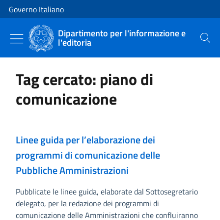
Vai al contenuto
Vai alla navigazione del sito
Governo Italiano
Dipartimento per l'informazione e
l'editoria
Cerca
Tag cercato: piano di
comunicazione
Linee guida per l’elaborazione dei
programmi di comunicazione delle
Pubbliche Amministrazioni
Pubblicate le linee guida, elaborate dal Sottosegretario
delegato, per la redazione dei programmi di
comunicazione delle Amministrazioni che confluiranno