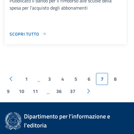
Pubblicato il bando per il rimborso alle scuole della
spesa per l’acquisto degli abbonamenti
SCOPRI TUTTO
1
3
4
5
6
7
8
...
9
10
11
36
37
...
Dipartimento per l'informazione e
l'editoria