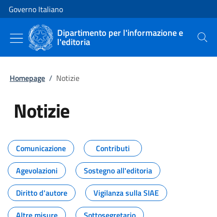
Vai al contenuto
Vai alla navigazione del sito
Governo Italiano
Dipartimento per l'informazione e
l'editoria
Cerca
Homepage
/
Notizie
Notizie
Tutti i contenuti della pagina Not
Comunicazione
Contributi
Agevolazioni
Sostegno all'editoria
Diritto d'autore
Vigilanza sulla SIAE
Altre misure
Sottosegretario