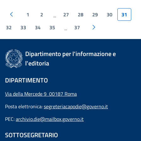
1
2
27
28
29
30
31
...
32
33
34
35
37
...
Dipartimento per l'informazione e
l'editoria
DIPARTIMENTO
Via della Mercede 9 00187 Roma
Posta elettronica:
segreteriacapodie@governo.it
PEC:
archivio.die@mailbox.governo.it
SOTTOSEGRETARIO