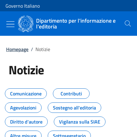
Vai al contenuto
Vai alla navigazione del sito
Governo Italiano
Dipartimento per l'informazione e
l'editoria
Cerca
Homepage
/
Notizie
Notizie
Tutti i contenuti della pagina Not
Comunicazione
Contributi
Agevolazioni
Sostegno all'editoria
Diritto d'autore
Vigilanza sulla SIAE
Altre misure
Sottosegretario