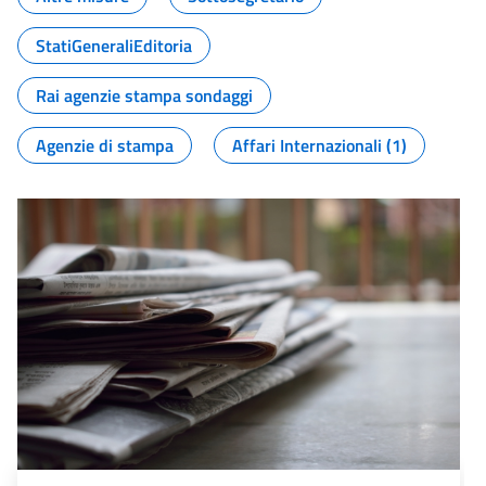
StatiGeneraliEditoria
Rai agenzie stampa sondaggi
Agenzie di stampa
Affari Internazionali (1)