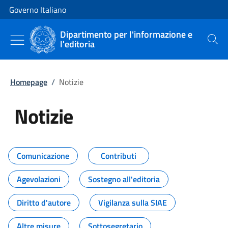
Vai al contenuto
Vai alla navigazione del sito
Governo Italiano
Dipartimento per l'informazione e
l'editoria
Cerca
Homepage
/
Notizie
Notizie
Tutti i contenuti della pagina Not
Comunicazione
Contributi
Agevolazioni
Sostegno all'editoria
Diritto d'autore
Vigilanza sulla SIAE
Altre misure
Sottosegretario